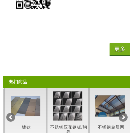
更多
热门商品
镀钛
不锈钢压花钢板/钢
不锈钢金属网
镜面 / No
卷